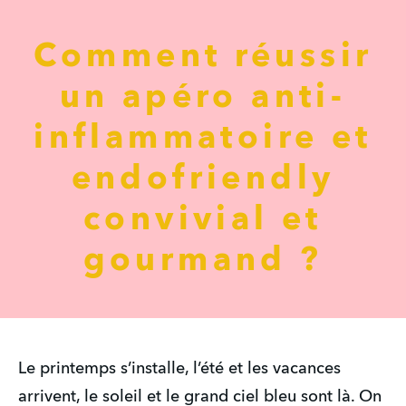
Comment réussir
un apéro anti-
inflammatoire et
endofriendly
convivial et
gourmand ?
Le printemps s’installe, l’été et les vacances 
arrivent, le soleil et le grand ciel bleu sont là. On 